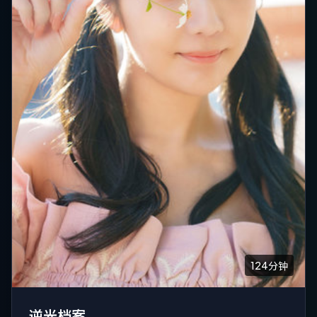
124分钟
逆光档案