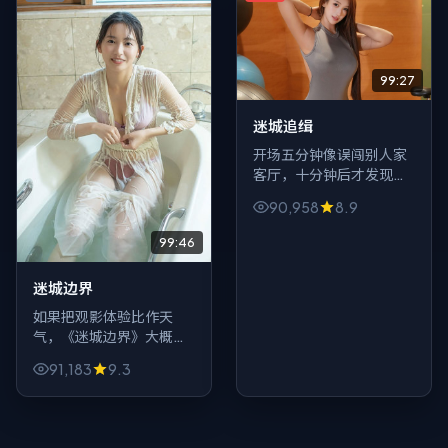
99:27
迷城追缉
开场五分钟像误闯别人家
客厅，十分钟后才发现门
锁坏了——这就是《迷城
90,958
8.9
追缉》的动作气质：生活
流里突然裂出一道深渊。
99:46
迷城边界
如果把观影体验比作天
气，《迷城边界》大概是
「阴天午后」：不喧哗，
91,183
9.3
不讨好，爱情的张力来自
沉默与眼神。适合一个
人、一杯水、关掉弹幕。