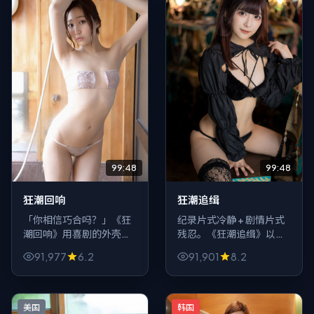
99:48
99:48
狂潮回响
狂潮追缉
「你相信巧合吗？」《狂
纪录片式冷静 + 剧情片式
潮回响》用喜剧的外壳抛
残忍。《狂潮追缉》以
出一个老问题：当证据链
2024年为锚点，写中国
91,977
6.2
91,901
8.2
断裂、记忆互相打架，谁
大陆一隅的普通人如何在
还配谈真相？适合喜欢慢
爱情叙事里被系统与私念
火炖悬念的观众。
同时挤压。
美国
韩国