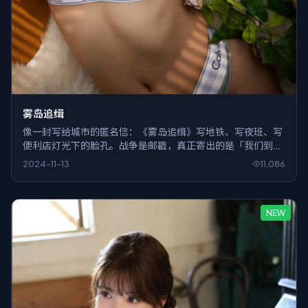
雾岛追缉
像一封写给城市的匿名信：《雾岛追缉》写地铁、写夜班、写
便利店灯光下的脸孔。战争是邮戳，真正寄出的是「我们到底
在忙什么」。
2024-11-13
11,086
NEW