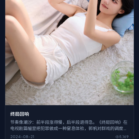
终局回响
节奏像潮汐：前半段涨得慢，后半段退得急。《终局回响》在
电视剧篇幅里把犯罪做成一种窒息体验，郭帆对群戏的调度尤
其耐看。
2024-08-21
5,169