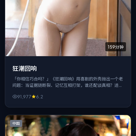
159分钟
狂潮回响
「你相信巧合吗？」《狂潮回响》用喜剧的外壳抛出一个老
问题：当证据链断裂、记忆互相打架，谁还配谈真相？适合
喜欢慢火炖悬念的观众。
91,977
6.2
中国