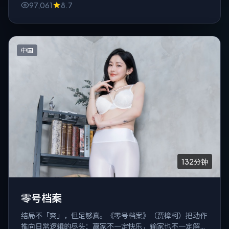
97,061
8.7
中国
132分钟
零号档案
结局不「爽」，但足够真。《零号档案》（贾樟柯）把动作
推向日常逻辑的尽头：赢家不一定快乐，输家也不一定解