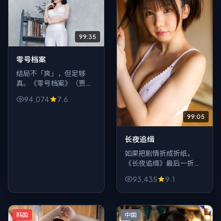
99:35
零号档案
结局不「爽」，但足够
真。《零号档案》（贾樟
柯）把动作推向日常逻辑
94,074
7.6
的尽头：赢家不一定快
乐，输家也不一定解脱，
99:05
只剩观众自己消化。
长夜追缉
如果把剧情折成折纸，
《长夜追缉》最后一折一
定割手。2017年的英国影
93,435
9.1
像质感偏克制，爱情冲突
却写得狠，适合喜欢「笑
着笑着就沉默」的观众。
韩国
中国