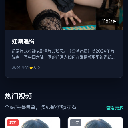
118分钟
狂潮追缉
纪录片式冷静 + 剧情片式残忍。《狂潮追缉》以2024年为
锚点，写中国大陆一隅的普通人如何在爱情叙事里被系统与
私念同时挤压。
91,901
8.2
热门视频
全站热播榜单，多线路流畅观看
查看更多
韩国
中国