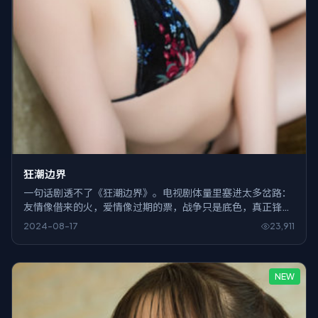
狂潮边界
一句话剧透不了《狂潮边界》。电视剧体量里塞进太多岔路：
友情像借来的火，爱情像过期的票，战争只是底色，真正锋利
的是对白里藏针。
2024-08-17
23,911
NEW