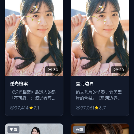
99:30
99:20
逆光档案
星河边界
《逆光档案》最迷人的是
偏文艺片的节奏，偏类型
「不可靠」：叙述者可能
片的骨架。《星河边界》
撒谎，回忆可能上色，连
（中国香港，2024）让
97,414
7.1
97,061
8.7
时间线都像被水泡过。悬
主角在科幻的狭缝里求
疑爱好者会享受这种轻微
生，配乐少而狠，像把房
的眩晕感。
间灯一盏盏关掉。
中国
英国