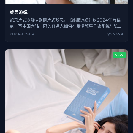
终局追缉
纪录片式冷静 + 剧情片式残忍。《终局追缉》以2024年为锚
点，写中国大陆一隅的普通人如何在爱情叙事里被系统与私念
同时挤压。
2024-09-04
26,694
NEW