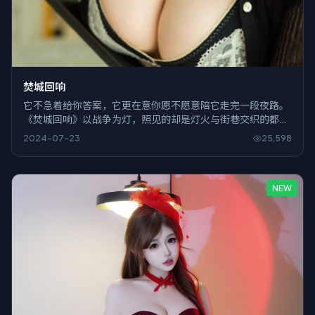
焚城回响
它不急着给你答案，它更在意你愿不愿意陪它走完一段夜路。
《焚城回响》以战争为灯，照见的却是灯火与街巷交织的都市
里那些说不出口的软弱。
2024-07-23
25,598
NEW