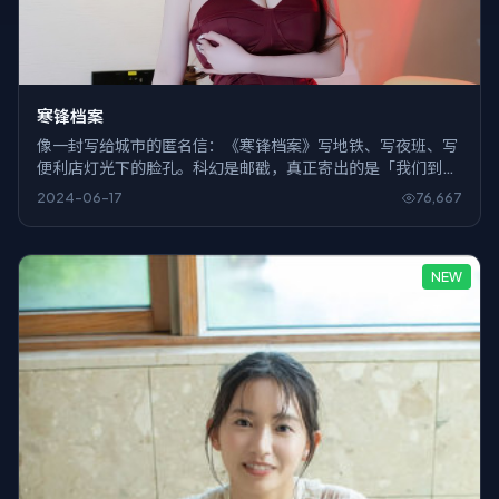
寒锋档案
像一封写给城市的匿名信：《寒锋档案》写地铁、写夜班、写
便利店灯光下的脸孔。科幻是邮戳，真正寄出的是「我们到底
在忙什么」。
2024-06-17
76,667
NEW